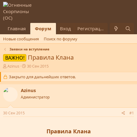
Главная
Форум
Вход
Что нового
Пользователи
Регистрация
Новые сообщения
Поиск по форуму
Заявки на вступление
Правила Клана
ВАЖНО!
А
Д
Azinus
30 Сен 2015
в
а
т
Закрыто для дальнейших ответов.
т
о
а
р
н
Azinus
т
а
Администратор
е
ч
м
а
ы
л
30 Сен 2015
#1
а
Правила Клана