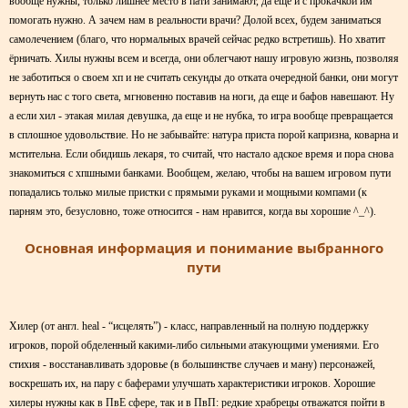
вообще нужны, только лишнее место в пати занимают, да еще и с прокачкой им
помогать нужно. А зачем нам в реальности врачи? Долой всех, будем заниматься
самолечением (благо, что нормальных врачей сейчас редко встретишь). Но хватит
ёрничать. Хилы нужны всем и всегда, они облегчают нашу игровую жизнь, позволяя
не заботиться о своем хп и не считать секунды до отката очередной банки, они могут
вернуть нас с того света, мгновенно поставив на ноги, да еще и бафов навешают. Ну
а если хил - этакая милая девушка, да еще и не нубка, то игра вообще превращается
в сплошное удовольствие. Но не забывайте: натура приста порой капризна, коварна и
мстительна. Если обидишь лекаря, то считай, что настало адское время и пора снова
знакомиться с хпшными банками. Вообщем, желаю, чтобы на вашем игровом пути
попадались только милые пристки с прямыми руками и мощными компами (к
парням это, безусловно, тоже относится - нам нравится, когда вы хорошие ^_^).
Основная информация и понимание выбранного
пути
Хилер (от англ. heal - “исцелять”) - класс, направленный на полную поддержку
игроков, порой обделенный какими-либо сильными атакующими умениями. Его
стихия - восстанавливать здоровье (в большинстве случаев и ману) персонажей,
воскрешать их, на пару с баферами улучшать характеристики игроков. Хорошие
хилеры нужны как в ПвЕ сфере, так и в ПвП: редкие храбрецы отважатся пойти в