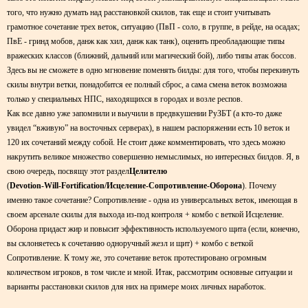
того, что нужно думать над расстановкой скилов, так еще и стоит учитывать
грамотное сочетание трех веток, ситуацию (ПвП - соло, в группе, в рейде, на осадах;
ПвЕ - гринд мобов, данж как хил, данж как танк), оценить преобладающие типы
вражеских классов (ближний, дальний или магический бой), либо типы атак боссов.
Здесь вы не сможете в одно мгновение поменять билды: для того, чтобы перекинуть
скилы внутри ветки, понадобится ее полный сброс, а сама смена веток возможна
только у специальных НПС, находящихся в городах и возле респов.
Как все давно уже запомнили и выучили в предвкушении РуЗБТ (а кто-то даже
увидел “вживую” на восточных серверах), в нашем распоряжении есть 10 веток и
120 их сочетаний между собой. Не стоит даже комментировать, что здесь можно
накрутить великое множество совершенно немыслимых, но интересных билдов. Я, в
свою очередь, посвящу этот раздел
Целителю
(
Devotion-Will-Fortification/Исцеление-Сопротивление-Оборона
). Почему
именно такое сочетание? Сопротивление - одна из универсальных веток, имеющая в
своем арсенале скилы для выхода из-под контроля + комбо с веткой Исцеление.
Оборона придаст жир и повысит эффективность используемого щита (если, конечно,
вы склоняетесь к сочетанию одноручный жезл и щит) + комбо с веткой
Сопротивление. К тому же, это сочетание веток протестировано огромным
количеством игроков, в том числе и мной. Итак, рассмотрим основные ситуации и
варианты расстановки скилов для них на примере моих личных наработок.