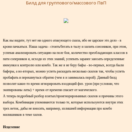
Билд для группового/массового ПвП​
Как вы видите, тут нет ни одного атакующего скила, ибо не царское это дело - в
крови пачкаться. Наша задача - стоять/бегать в тылу и хилить союзников, при этом,
успевая анализировать ситуацию на поле боя, количество преобладающих классов в
пати соперников и, исходя из этих знаний, успевать заранее заюзать определенные
иммунки к контролю или комбо. Так же я не беру бафы - во-первых, всегда были
баферы, а во-вторых, можно успеть раскидать несколько скилов так, чтобы успеть
пробафать и перекинуться обратно (чем я и занималась порой). Данный билд
позволит какое-то время игнорировать входящий физ. урон (при условии, что
экипированы латы) + время от времени спасает от магического.
А теперь подробный разбор взятых/проигнорированных скилов и причины этого
выбора. Комбинации упоминаются только те, которые используются внутри этих
трех веток, дабы не вносить, например, излишней информации про комбо
милишников в теме хилов.
Исцеление