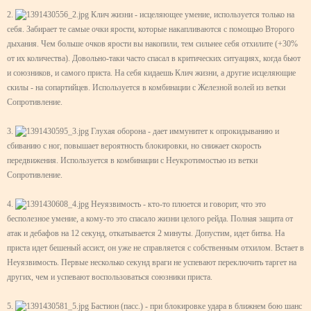
2.
Клич жизни - исцеляющее умение, используется только на
себя. Забирает те самые очки ярости, которые накапливаются с помощью Второго
дыхания. Чем больше очков ярости вы накопили, тем сильнее себя отхилите (+30%
от их количества). Довольно-таки часто спасал в критических ситуациях, когда бьют
и союзников, и самого приста. На себя кидаешь Клич жизни, а другие исцеляющие
скилы - на сопартийцев. Используется в комбинации с Железной волей из ветки
Сопротивление.
3.
Глухая оборона - дает иммунитет к опрокидыванию и
сбиванию с ног, повышает вероятность блокировки, но снижает скорость
передвижения. Используется в комбинации с Неукротимостью из ветки
Сопротивление.
4.
Неуязвимость - кто-то плюется и говорит, что это
бесполезное умение, а кому-то это спасало жизни целого рейда. Полная защита от
атак и дебафов на 12 секунд, откатывается 2 минуты. Допустим, идет битва. На
приста идет бешеный ассист, он уже не справляется с собственным отхилом. Встает в
Неуязвимость. Первые несколько секунд враги не успевают переключить таргет на
других, чем и успевают воспользоваться союзники приста.
5.
Бастион (пасс.) - при блокировке удара в ближнем бою шанс