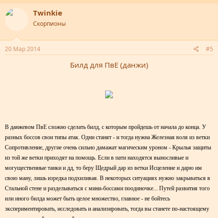
Twinkie
Скорпионы
20 Мар 2014
#5
Билд для ПвЕ (данжи)​
В данжевом ПвЕ сложно сделать билд, с которым пройдешь от начала до конца. У
разных боссов свои типы атак. Одни станят - и тогда нужна Железная воля из ветки
Сопротивление, другие очень сильно дамажат магическим уроном - Крылья защиты
из той же ветки приходят на помощь. Если в пати находятся выносливые и
могущественные танки и дд, то беру Щедрый дар из ветки Исцеление и дарю им
свою ману, лишь изредка подхиливая. В некоторых ситуациях нужно закрываться в
Стальной стене и разделываться с мини-боссами поодиночке... Путей развития того
или иного билда может быть целое множество, главное - не бойтесь
экспериментировать, исследовать и анализировать, тогда вы станете по-настоящему