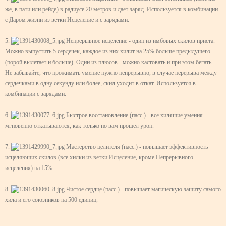
же, в пати или рейде) в радиусе 20 метров и дает заряд. Используется в комбинации
с Даром жизни из ветки Исцеление и с зарядами.
5.
Непрерывное исцеление - один из имбовых скилов приста.
Можно выпустить 5 сердечек, каждое из них хилит на 25% больше предыдущего
(порой вылетает и больше). Один из плюсов - можно кастовать и при этом бегать.
Не забывайте, что прожимать умение нужно непрерывно, в случае перерыва между
сердечками в одну секунду или более, скил уходит в откат. Используется в
комбинации с зарядами.
6.
Быстрое восстановление (пасс.) - все хилящие умения
мгновенно откатываются, как только по вам прошел урон.
7.
Мастерство целителя (пасс.) - повышает эффективность
исцеляющих скилов (все хилки из ветки Исцеление, кроме Непрерывного
исцеления) на 15%.
8.
Чистое сердце (пасс.) - повышает магическую защиту самого
хила и его союзников на 500 единиц.