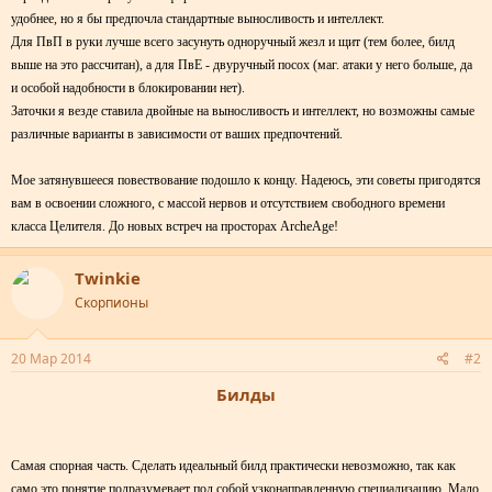
удобнее, но я бы предпочла стандартные выносливость и интеллект.
Для ПвП в руки лучше всего засунуть одноручный жезл и щит (тем более, билд
выше на это рассчитан), а для ПвЕ - двуручный посох (маг. атаки у него больше, да
и особой надобности в блокировании нет).
Заточки я везде ставила двойные на выносливость и интеллект, но возможны самые
различные варианты в зависимости от ваших предпочтений.
Мое затянувшееся повествование подошло к концу. Надеюсь, эти советы пригодятся
вам в освоении сложного, с массой нервов и отсутствием свободного времени
класса Целителя. До новых встреч на просторах ArcheAge!
Twinkie
Скорпионы
20 Мар 2014
#2
Билды
Самая спорная часть. Сделать идеальный билд практически невозможно, так как
само это понятие подразумевает под собой узконаправленную специализацию. Мало