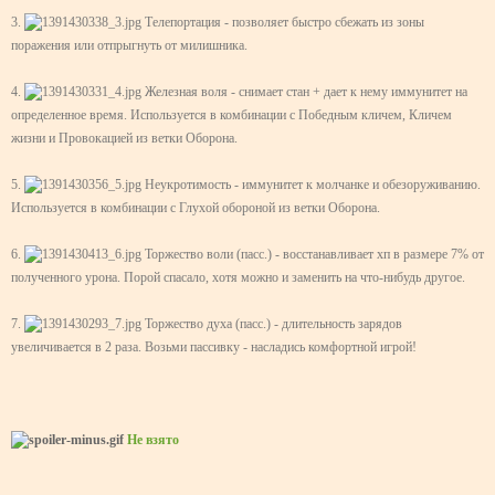
3.
Телепортация - позволяет быстро сбежать из зоны
поражения или отпрыгнуть от милишника.
4.
Железная воля - снимает стан + дает к нему иммунитет на
определенное время. Используется в комбинации с Победным кличем, Кличем
жизни и Провокацией из ветки Оборона.
5.
Неукротимость - иммунитет к молчанке и обезоруживанию.
Используется в комбинации с Глухой обороной из ветки Оборона.
6.
Торжество воли (пасс.) - восстанавливает хп в размере 7% от
полученного урона. Порой спасало, хотя можно и заменить на что-нибудь другое.
7.
Торжество духа (пасс.) - длительность зарядов
увеличивается в 2 раза. Возьми пассивку - насладись комфортной игрой!
Не взято