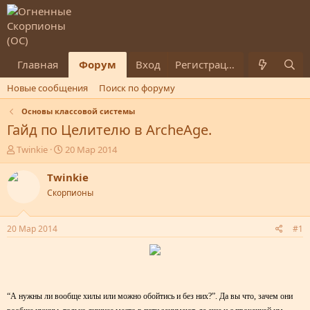
Главная
Форум
Вход
Что нового
Пользователи
Регистрация
Новые сообщения
Поиск по форуму
Основы классовой системы
Гайд по Целителю в ArcheAge.
А
Д
Twinkie
20 Мар 2014
в
а
т
т
Twinkie
о
а
Скорпионы
р
н
т
а
е
ч
20 Мар 2014
#1
м
а
ы
л
а
“А нужны ли вообще хилы или можно обойтись и без них?”. Да вы что, зачем они