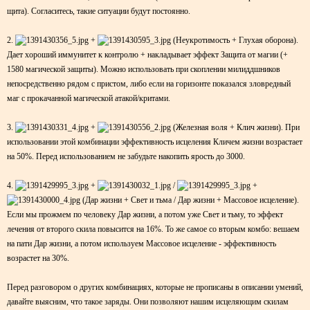
щита). Согласитесь, такие ситуации будут постоянно.
2.
+
(Неукротимость + Глухая оборона).
Дает хороший иммунитет к контролю + накладывает эффект Защита от магии (+
1580 магической защиты). Можно использовать при скоплении милиддшников
непосредственно рядом с пристом, либо если на горизонте показался зловредный
маг с прокачанной магической атакой/критами.
3.
+
(Железная воля + Клич жизни). При
использовании этой комбинации эффективность исцеления Кличем жизни возрастает
на 50%. Перед использованием не забудьте накопить ярость до 3000.
4.
+
/
+
(Дар жизни + Свет и тьма / Дар жизни + Массовое исцеление).
Если мы прожмем по человеку Дар жизни, а потом уже Свет и тьму, то эффект
лечения от второго скила повысится на 16%. То же самое со вторым комбо: вешаем
на пати Дар жизни, а потом используем Массовое исцеление - эффективность
возрастет на 30%.
Перед разговором о других комбинациях, которые не прописаны в описании умений,
давайте выясним, что такое заряды. Они позволяют нашим исцеляющим скилам