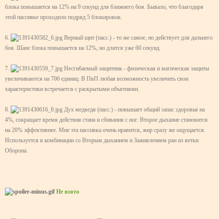
блока повышается на 12% на 9 секунд для ближнего боя. Бывало, что благодаря
этой пассивке проходило подряд 5 блокировок.
6.
Верный щит (пасс.) - то же самое, но действует для дальнего
боя. Шанс блока повышается на 12%, но длится уже 60 секунд.
7.
Несгибаемый защитник - физическая и магическая защиты
увеличиваются на 700 единиц. В ПвП любая возможность увеличить свои
характеристики встречается с раскрытыми объятиями.
8.
Дух медведя (пасс.) - повышает общий запас здоровья на
4%, сокращает время действия стана и сбивания с ног. Второе дыхание становится
на 20% эффективнее. Мне эта пассивка очень нравится, жир сразу же ощущается.
Используется в комбинации со Вторым дыханием и Заживлением ран из ветки
Оборона.
Не взято