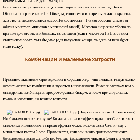
незаменимым, "на все руки" мастером.
Если говорить про данный билд: с него хорошо начинать свой поход. Ветка
Оборона, по сравнению с ПвП билдом, стоит целая и невредимая для сохранения
живучести, так же осталось комбо Неукротимость + Глухая оборона (спасает от
обилия монстров-миньонов с магической атакой). Массовое исцеление убрано по
причине долгого каста и больших затрат маны (если в массовом ПвП этот скил
стоит использовать хотя бы даже ради получения хонора, то здесь от него будет
мало толку).
Комбинации и маленькие хитрости
Правильно вкачанные характеристики и хороший билд - еще полдела, теперь нужно
освоить основные комбинации и научиться выживаемости. Вначале расскажу вам о
стандартных комбинациях, предусмотренных билдом, а потом про ситуативные
комбо и небольшие, но важные тонкости.
1.
+
(Энергетический щит + Свет и тьма).
Необходимо освоить сразу же! Когда на вас висит эффект щита, каст Света и тьмы
становится мгновенным; за время эффекта можно использовать Свет и тьму с
мгновенным кастом 2 раза. Применяется, если вам нужно срочно восстановить
большое количество хп, либо вас бьет маг (вспоминаем описание Энергетического