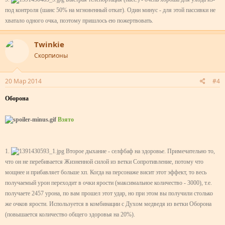
под контроля (шанс 50% на мгновенный откат). Один минус - для этой пассивки не
хватало одного очка, поэтому пришлось ею пожертвовать.
Twinkie
Скорпионы
20 Мар 2014
#4
Оборона
Взято
1.
Второе дыхание - селфбаф на здоровье. Примечательно то,
что он не перебивается Жизненной силой из ветки Сопротивление, потому что
мощнее и прибавляет больше хп. Когда на персонаже висит этот эффект, то весь
получаемый урон переходит в очки ярости (максимальное количество - 3000), т.е.
получаете 2457 урона, по вам прошел этот удар, но при этом вы получили столько
же очков ярости. Используется в комбинации с Духом медведя из ветки Оборона
(повышается количество общего здоровья на 20%).