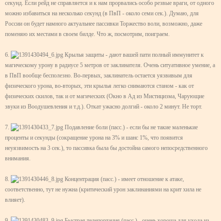
секунд. Если рейд не справляется и к нам прорвались особо резвые враги, от одного
можно избавиться на несколько секунд (в ПвП - около семи сек.). Думаю, для
России он будет намного актуальнее пассивки Торжество воли, возможно, даже
поменяю их местами в своем билде. Что ж, посмотрим, поиграем.
6.
Крылья защиты - дают вашей пати полный иммунитет к
магическому урону в радиусе 5 метров от заклинателя. Очень ситуативное умение, а
в ПвП вообще бесполезно. Во-первых, заклинатель остается уязвивым для
физического урона, во-вторых, эти крылья легко снимаются станом - как от
физических скилов, так и от магических (Окно в Ад из Мистицизма, Чарующие
звуки из Воодушевления и т.д.). Откат ужасно долгий - около 2 минут. Не торт.
7.
Подавление боли (пасс.) - если бы не такие маленькие
проценты и секунды (сокращение урона на 3% и шанс 1%, что появится
неуязвимость на 3 сек.), то пассивка была бы достойна самого непосредственного
внимания.
8.
Концентрация (пасс.) - имеет отношение к атаке,
соответственно, тут не нужна (критический урон заклинаниями на крит хила не
влияет).
9.
Быстрая телепортация (пасс.) - очень хороша для ухода из-