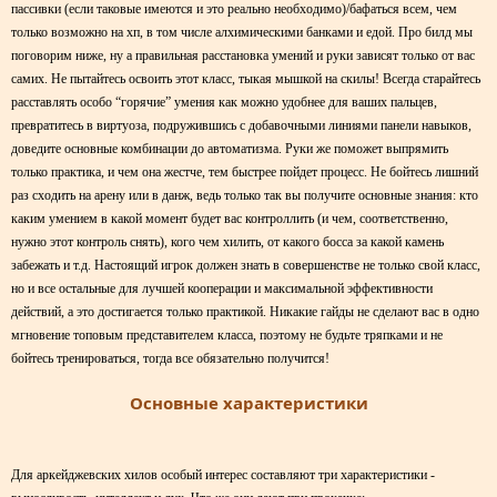
пассивки (если таковые имеются и это реально необходимо)/бафаться всем, чем
только возможно на хп, в том числе алхимическими банками и едой. Про билд мы
поговорим ниже, ну а правильная расстановка умений и руки зависят только от вас
самих. Не пытайтесь освоить этот класс, тыкая мышкой на скилы! Всегда старайтесь
расставлять особо “горячие” умения как можно удобнее для ваших пальцев,
превратитесь в виртуоза, подружившись с добавочными линиями панели навыков,
доведите основные комбинации до автоматизма. Руки же поможет выпрямить
только практика, и чем она жестче, тем быстрее пойдет процесс. Не бойтесь лишний
раз сходить на арену или в данж, ведь только так вы получите основные знания: кто
каким умением в какой момент будет вас контроллить (и чем, соответственно,
нужно этот контроль снять), кого чем хилить, от какого босса за какой камень
забежать и т.д. Настоящий игрок должен знать в совершенстве не только свой класс,
но и все остальные для лучшей кооперации и максимальной эффективности
действий, а это достигается только практикой. Никакие гайды не сделают вас в одно
мгновение топовым представителем класса, поэтому не будьте тряпками и не
бойтесь тренироваться, тогда все обязательно получится!
Основные характеристики
Для аркейджевских хилов особый интерес составляют три характеристики -