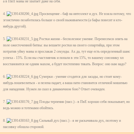
а в ПвП маны не хватает даже на себя.
4.
Просвещение - баф на интеллект и дух. Не взяла потому, что
эгоистично позаботилась больше о своей выживаемости (а бафы повесит и кто-
нибудь другой).
5.
Ростки жизни - бесполезное умение. Перенесемся опять на
поле ожесточенной битвы: вы вешаете ростки на своего сопартийца, при этом
потратив уйму маны и прослакав 2 секунды. Ах да, тут еще есть определенный шанс
успеха - 15%. Если вы счастливчик и попали в эти 15%, то вашему союзнику хп
восстановится не одним махом, а будет постепенно тикать. Вопрос: оно вам надо?
6.
Сумерки - умение сгодится для засады, но стоит кому-
нибудь пошевелиться - и пелена падает, а ваша пати становится отличной мишенью
для нападения. Нужен ли скил в динамичном бою? Ответ очевиден.
7.
Плоды терпения (пасс.) - в ПвЕ хорошо себя показывает, но
ведь можно и тотемами обойтись.
8.
Сильный дух (пасс.) - я не раскачивала дух, поэтому и
пассивку обошла стороной.