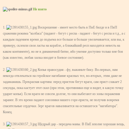
Не взято
1.
Воскрешение - имеет место быть в ПвЕ билде и в ПвП
сражении режима “колбаса” (падают - бегут с респа - падают - бегут с респа и т.д., а с
каждым падением время до подъема все больше и больше увеличивается; или вы, к
примеру, склеили свои ласты на корабле, а ближайший респ находится невесть на
каком континенте), но не в динамичной битве, ибо умение доступно только вне боя
(как известно, любая хилка вводит в боевое состояние).
2.
Копья правосудия - фу, выкиньте бяку. Во-первых, нам
некогда отвлекаться на геройское нагибание красных тел, во-вторых, этим даже не
задамажишь. Прекрасная картина: перед пристом бегут враги, сам прист слакает 2
секунды, пока кастует этот скил (при этом, противники еще и видят, в какую точку
ударят копья). Если враги не совсем долгие, то они выбегают из зоны поражения
заранее. В это время падают союзники нашего горе-приста, не получив вовремя
спасительные сердечки. Зерг врагов наваливается на оставшегося “нагибатора”.
Конец.
3.
Щедрый дар - передача маны. В ПвЕ вполне хорошая вещь,