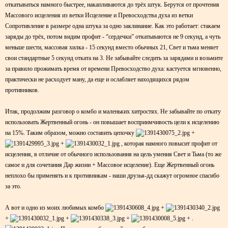
откатываться намного быстрее, накапливаются до трёх штук. Берутся от прочтения
Массового исцеления из ветки Исцеление и
Превосходства духа из ветки
Сопротивление в размере одна штука за одно заклинание. Как это работает: стакаем
заряды до трёх, потом видим профит - “сердечки” откатываются не 9 секунд, а чуть
меньше шести, массовая хилка - 15 секунд вместо обычных 21, Свет и тьма меняет
свои стандартные 5 секунд отката на 3. Не забывайте следить за зарядами и возьмите
за правило прожимать время от времени Превосходство духа: кастуется мгновенно,
практически не расходует ману, да еще и ослабляет находящихся рядом
противников.
Итак, продолжим разговор о комбо и маленьких хитростях. Не забывайте по откату
использовать Жертвенный огонь - он повышает восприимчивость цели к исцелению
на 15%. Таким образом, можно составить цепочку
+
+
, которая намного повысит профит от
исцеления, в отличие от обычного использования на цель умения Свет и Тьма (то же
самое и для сочетания Дар жизни + Массовое исцеление). Еще Жертвенный огонь
неплохо бы применять и к противникам - наши друзья-дд скажут огромное спасибо
за это.
А вот и одно из моих любимых комбо
+
+
+
+
+ .