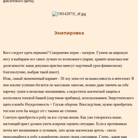
фиолетового цвета).
Экипировка
Кого следует одеть первыми? Совершенно верно - хилеров. Гуляем на широкую
ногу и выбираем все самое лучшее из возможного (парни, храните кошельки вне
досягаемости: ваши девушки-пристки нанесут ощутимый урон финансовому
благополучию, выбрав такой шмот).
Итак, самый экономичный вариант - 50 лоу хеви сет на выносливость и интеллект. В
нем вполне успешно бегается по массовым замесам, можно даже танчить на себе
парочку луков и несколько милишников, а недостаток магической защиты я
восполняла топовой банкой (ощутимая прибавка), использованием Энергетического
щита и комбо Неукротимость + Глухая оборона. Впоследствии, нужно приобретать
топ или хотя бы миддл сет с такими же статами.
Советую приобрести и робу на все случаи жизни. Как уже говорилось выше,
настоящий прист должен уметь вовремя оценить ситуацию. Если в противниках
почти нет милишников и лучников, зато целая магическая артель - смело
переодевайтесь в робу и комфортно хильте своих союзников. Статы - какие вам