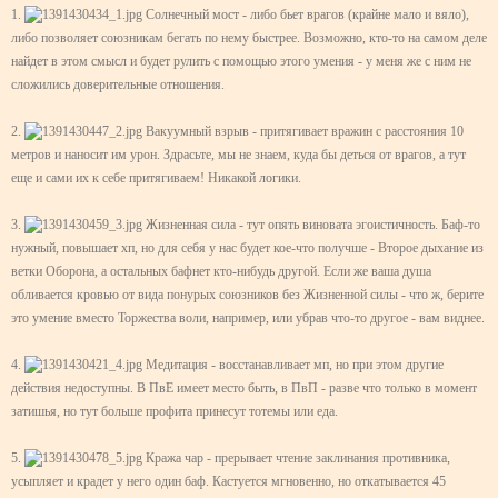
1.
Солнечный мост - либо бьет врагов (крайне мало и вяло),
либо позволяет союзникам бегать по нему быстрее. Возможно, кто-то на самом деле
найдет в этом смысл и будет рулить с помощью этого умения - у меня же с ним не
сложились доверительные отношения.
2.
Вакуумный взрыв - притягивает вражин с расстояния 10
метров и наносит им урон. Здрасьте, мы не знаем, куда бы деться от врагов, а тут
еще и сами их к себе притягиваем! Никакой логики.
3.
Жизненная сила - тут опять виновата эгоистичность. Баф-то
нужный, повышает хп, но для себя у нас будет кое-что получше - Второе дыхание из
ветки Оборона, а остальных бафнет кто-нибудь другой. Если же ваша душа
обливается кровью от вида понурых союзников без Жизненной силы - что ж, берите
это умение вместо Торжества воли, например, или убрав что-то другое - вам виднее.
4.
Медитация - восстанавливает мп, но при этом другие
действия недоступны. В ПвЕ имеет место быть, в ПвП - разве что только в момент
затишья, но тут больше профита принесут тотемы или еда.
5.
Кража чар - прерывает чтение заклинания противника,
усыпляет и крадет у него один баф. Кастуется мгновенно, но откатывается 45