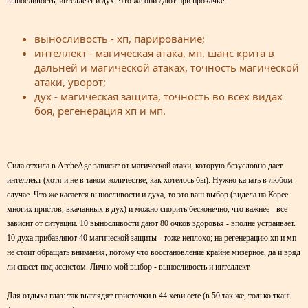
выносливость, интеллект и дух. Что же они дают при прокачке:
выносливость - хп, парирование;
интеллект - магическая атака, мп, шанс крита в
дальней и магической атаках, точность магической
атаки, уворот;
дух - магическая защита, точность во всех видах
боя, регенерация хп и мп.
Сила отхила в ArcheAge зависит от магической атаки, которую безусловно дает
интеллект (хотя и не в таком количестве, как хотелось бы). Нужно качать в любом
случае. Что же касается выносливости и духа, то это ваш выбор (видела на Корее
многих пристов, вкачанных в дух) и можно спорить бесконечно, что важнее - все
зависит от ситуации. 10 выносливости дают 80 очков здоровья - вполне устраивает.
10 духа прибавляют 40 магической защиты - тоже неплохо; на регенерацию хп и мп
не стоит обращать внимания, потому что восстановление крайне мизерное, да и вряд
ли спасет под ассистом. Лично мой выбор - выносливость и интеллект.
Для отдыха глаз: так выглядят присточки в 44 хеви сете (в 50 так же, только ткань