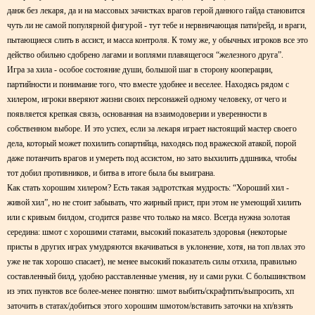
данж без лекаря, да и на массовых зачистках врагов герой данного гайда становится
чуть ли не самой популярной фигурой - тут тебе и нервничающая пати/рейд, и враги,
пытающиеся слить в ассист, и масса контроля. К тому же, у обычных игроков все это
действо обильно сдобрено лагами и воплями плавящегося “железного друга”.
Игра за хила - особое состояние души, большой шаг в сторону кооперации,
партийности и понимание того, что вместе удобнее и веселее. Находясь рядом с
хилером, игроки вверяют жизни своих персонажей одному человеку, от чего и
появляется крепкая связь, основанная на взаимодоверии и уверенности в
собственном выборе. И это успех, если за лекаря играет настоящий мастер своего
дела, который может похилить сопартийца, находясь под вражеской атакой, порой
даже потанчить врагов и умереть под ассистом, но зато выхилить ддшника, чтобы
тот добил противников, и битва в итоге была бы выиграна.
Как стать хорошим хилером? Есть такая задротсткая мудрость: “Хороший хил -
живой хил”, но не стоит забывать, что жирный прист, при этом не умеющий хилить
или с кривым билдом, сгодится разве что только на мясо. Всегда нужна золотая
середина: шмот с хорошими статами, высокий показатель здоровья (некоторые
присты в других играх умудряются вкачиваться в уклонение, хотя, на топ лвлах это
уже не так хорошо спасает), не менее высокий показатель силы отхила, правильно
составленный билд, удобно расставленные умения, ну и сами руки. С большинством
из этих пунктов все более-менее понятно: шмот выбить/скрафтить/выпросить, хп
заточить в статах/добиться этого хорошим шмотом/вставить заточки на хп/взять