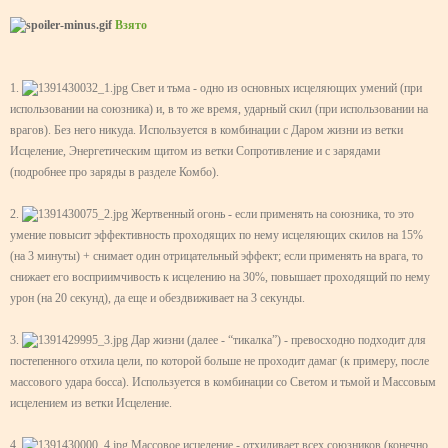
Взято
1.
Свет и тьма - одно из основных исцеляющих умений (при
использовании на союзника) и, в то же время, ударный скил (при использовании на
врагов). Без него никуда. Используется в комбинации с Даром жизни из ветки
Исцеление, Энергетическим щитом из ветки Сопротивление и с зарядами
(подробнее про заряды в разделе Комбо).
2.
Жертвенный огонь - если применять на союзника, то это
умение повысит эффективность проходящих по нему исцеляющих скилов на 15%
(на 3 минуты) + снимает один отрицательный эффект; если применять на врага, то
снижает его восприимчивость к исцелению на 30%, повышает проходящий по нему
урон (на 20 секунд), да еще и обездвиживает на 3 секунды.
3.
Дар жизни (далее - “тикалка”) - превосходно подходит для
постепенного отхила цели, по которой больше не проходит дамаг (к примеру, после
массового удара босса). Используется в комбинации со Светом и тьмой и Массовым
исцелением из ветки Исцеление.
4.
Массовое исцеление - отхиливает всех союзников (конечно