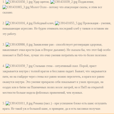
1.
Удар щитом,
Подавление,
Молот Олло - потому что атакующие скилы, и этим все
сказано.
2.
Победный клич,
Провокация - умения,
повышающие агрессию. Не будем отнимать последний хлеб у танков и оставим им
эту работу.
3.
Заживление ран - способствует регенерации здоровья,
накапливает очки ярости (как и Второе дыхание). Не сказала бы, что этот баф особо
поможет в ПвП-бою, лучше это очко умения потратить на что-то более полезное.
4.
Стальная стена - ситуативный скил. Порой, прист
закрывается внутри с толпой врагов и бесславно падает. Бывает, что закрывается
пати, но на глайдере через стены все равно можно перелететь, и враги все равно
окажутся внутри. Это умение прекрасно себя показывает в узких проходах, на
осадах или в битве на Пшеничных полях возле лагерей, но в ПвП на открытой
местности больше видела фейловых применений, чем нужных.
5.
Реванш (пасс.) - при успешном блоке есть шанс оглушить
врага. Не такой уж и большой шанс, в принципе, да и есть пассивки получше.