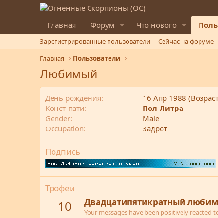
Главная
Форум
Что нового
Поль
Зарегистрированные пользователи
Сейчас на форуме
Главная
Пользователи
Любимый
День рождения
16 Апр 1988 (Возраст
Конст-пати
Пол-Литра
Gender
Male
Occupation
Задрот
Подпись
Трофеи
Двадцатипятикратный любим
10
Your messages have been positively reacted to