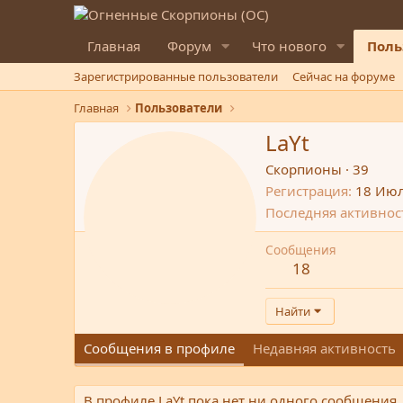
Главная
Форум
Что нового
Поль
Зарегистрированные пользователи
Сейчас на форуме
Главная
Пользователи
LaYt
Скорпионы
·
39
Регистрация
18 Июл
Последняя активнос
Сообщения
18
Найти
Сообщения в профиле
Недавняя активность
В профиле LaYt пока нет ни одного сообщения.